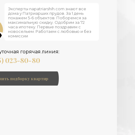
Эксперты napatriarshih.com знают все
дома у Патриарших прудов. За 1 день
покажем 5-6 объектов. Поборемся за
максимальную скидку. Одобрим за 72
часа ипотеку. Первые поздравим с
новосельем. Работаем с любовью и без
комиссии
уточная горячая линия:
5) 023-80-80
чить подборку квартир