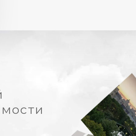
й
имости