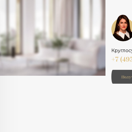
Круглос
+7 (49
Полу