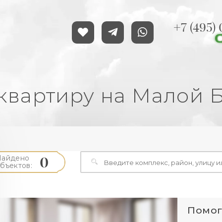
+7 (495)
 квартиру на Малой 
0
Найдено
бъектов:
Помог