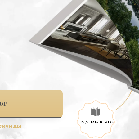
ог
15,5 MB в PDF
секунды