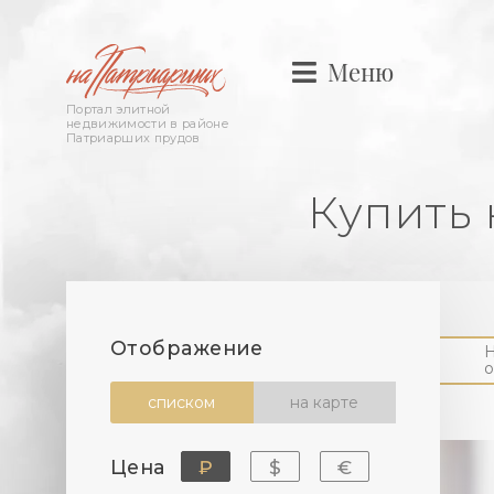
Меню
Портал элитной
недвижимости в районе
Патриарших прудов
Купить
Отображение
о
списком
на карте
Цена
₽
$
€