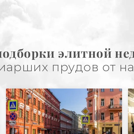
подборки элитной н
иарших прудов от н